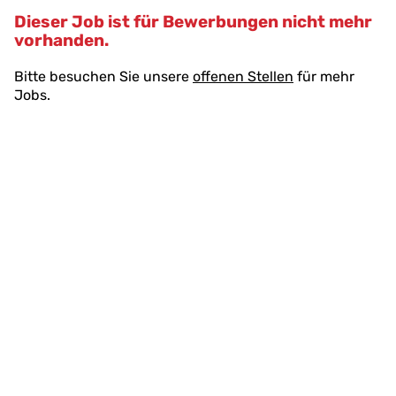
Accesskey
Accesskey
Accesskey
Zum Inhalt springen
Zum Hauptmenü springen
Zur Suche springen
[3]
[1]
[2]
Dieser Job ist für Bewerbungen nicht mehr
vorhanden.
Bitte besuchen Sie unsere
offenen Stellen
für mehr
Jobs.